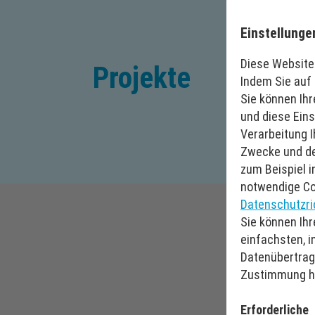
Einstellunge
Diese Website
Projekte
Indem Sie auf 
Sie können Ihr
und diese Eins
Verarbeitung 
Zwecke und de
zum Beispiel i
notwendige Co
Datenschutzric
Sie können Ihr
einfachsten, i
Datenübertragu
Zustimmung ha
Erforderliche