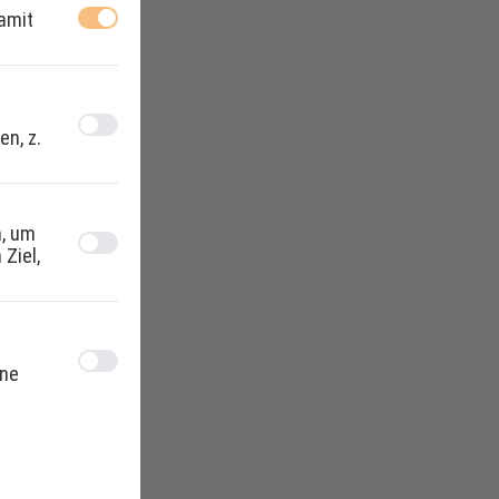
amit
en, z.
, um
Ziel,
ine