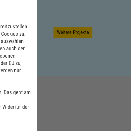
eitzustellen.
Weitere Projekte
 Cookies zu.
n auswählen
men auch der
gebenen
der EU zu,
werden nur
r
en. Das geht am
r Widerruf der